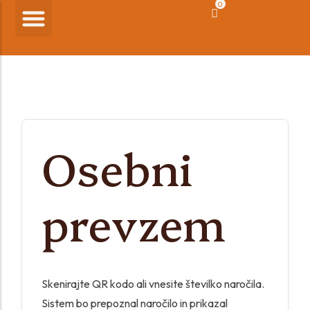
0
SPLETNA TRGOVINA
VELEPRODAJA KAVE
PORTAL B2B PRIJAVA
Osebni
prevzem
Skenirajte QR kodo ali vnesite številko naročila.
Sistem bo prepoznal naročilo in prikazal