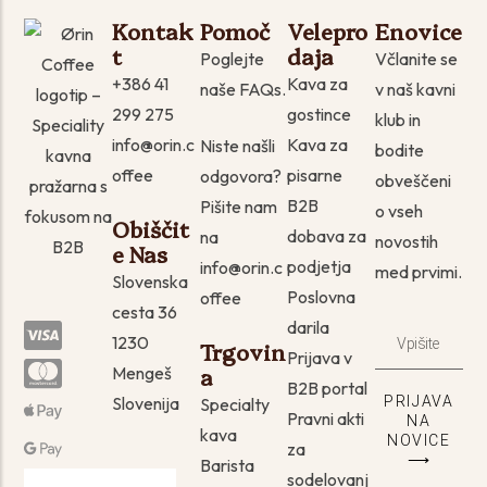
Kontak
Pomoč
Velepro
Enovice
T
Daja
Poglejte
Včlanite se
+386 41
Kava za
naše FAQs.
v naš kavni
299 275
gostince
klub in
info@orin.c
Kava za
Niste našli
bodite
offee
pisarne
odgovora?
obveščeni
B2B
Pišite nam
o vseh
Obiščit
dobava za
na
novostih
E Nas
podjetja
info@orin.c
med prvimi.
Slovenska
Poslovna
offee
cesta 36
darila
1230
Trgovin
Prijava v
A
Mengeš
B2B portal
Slovenija
PRIJAVA
Specialty
Pravni akti
NA
kava
NOVICE
za
⟶
Barista
sodelovanj