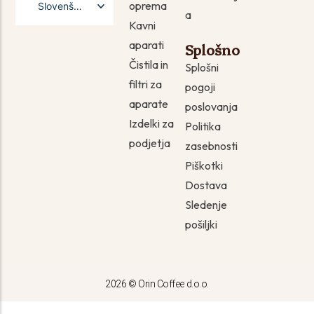
oprema
Slovenščina
a
Kavni
English
aparati
Splošno
Čistila in
Splošni
filtri za
pogoji
aparate
poslovanja
Izdelki za
Politika
podjetja
zasebnosti
Piškotki
Dostava
Sledenje
pošiljki
2026 © Orin Coffee d.o.o.