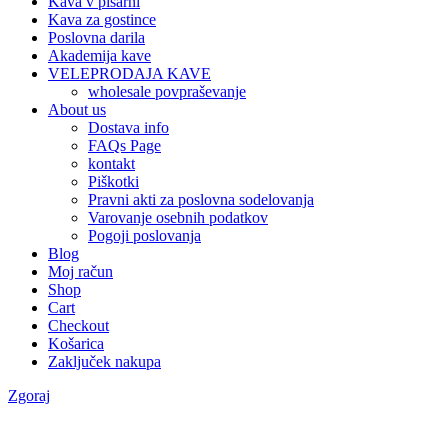
Kava v pisarni
Kava za gostince
Poslovna darila
Akademija kave
VELEPRODAJA KAVE
wholesale povpraševanje
About us
Dostava info
FAQs Page
kontakt
Piškotki
Pravni akti za poslovna sodelovanja
Varovanje osebnih podatkov
Pogoji poslovanja
Blog
Moj račun
Shop
Cart
Checkout
Košarica
Zaključek nakupa
Zgoraj