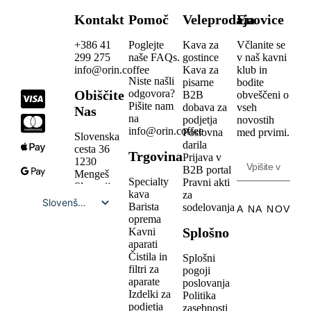
Kontakt
Pomoč
Veleprodaja
Enovice
+386 41
Poglejte
Kava za
Včlanite se
299 275
naše FAQs.
gostince
v naš kavni
info@orin.coffee
Kava za
klub in
Niste našli
pisarne
bodite
Obiščite
odgovora?
B2B
obveščeni o
Pišite nam
dobava za
vseh
Nas
na
podjetja
novostih
info@orin.coffee
Poslovna
med prvimi.
Slovenska
darila
cesta 36
Trgovina
Prijava v
1230
B2B portal
Mengeš
Specialty
Pravni akti
Slovenija
kava
za
Slovenščina
Barista
sodelovanja
PRIJAVA NA NOVIC
oprema
English
Splošno
Kavni
aparati
Čistila in
Splošni
filtri za
pogoji
aparate
poslovanja
Izdelki za
Politika
podjetja
zasebnosti