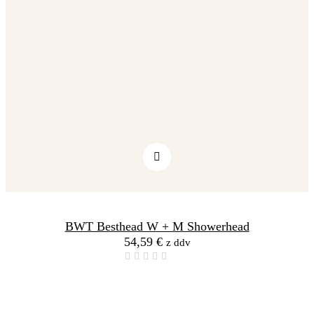
BWT Besthead W + M Showerhead
54,59
€
z ddv