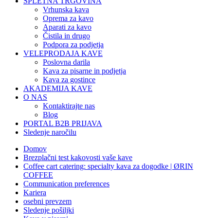
SPLETNA TRGOVINA
Vrhunska kava
Oprema za kavo
Aparati za kavo
Čistila in drugo
Podpora za podjetja
VELEPRODAJA KAVE
Poslovna darila
Kava za pisarne in podjetja
Kava za gostince
AKADEMIJA KAVE
O NAS
Kontaktirajte nas
Blog
PORTAL B2B PRIJAVA
Sledenje naročilu
Domov
Brezplačni test kakovosti vaše kave
Coffee cart catering: specialty kava za dogodke | ØRIN
COFFEE
Communication preferences
Kariera
osebni prevzem
Sledenje pošiljki