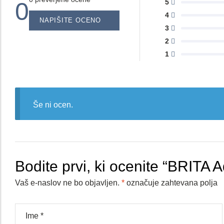
0
5
4
NAPIŠITE OCENO
3
2
1
Še ni ocen.
Bodite prvi, ki ocenite “BRITA
Vaš e-naslov ne bo objavljen.
*
označuje zahtevana polja