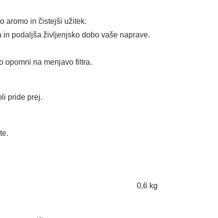
 aromo in čistejši užitek.
in podaljša življenjsko dobo vaše naprave.
 opomni na menjavo filtra.
i pride prej.
te.
0,6 kg