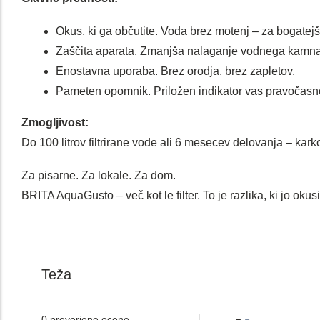
Okus, ki ga občutite. Voda brez motenj – za bogatejšo
Zaščita aparata. Zmanjša nalaganje vodnega kamna 
Enostavna uporaba. Brez orodja, brez zapletov.
Pameten opomnik. Priložen indikator vas pravočasno
Zmogljivost:
Do 100 litrov filtrirane vode ali 6 mesecev delovanja – karkol
Za pisarne. Za lokale. Za dom.
BRITA AquaGusto – več kot le filter. To je razlika, ki jo okusi
Teža
0 preverjene ocene