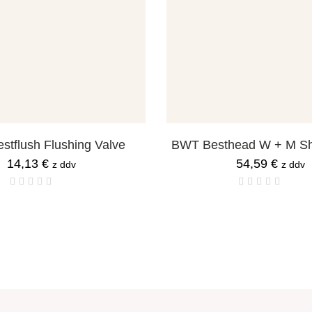
tflush Flushing Valve
BWT Besthead W + M S
14,13
€
54,59
€
z ddv
z ddv