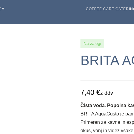
JA
COFFEE CART CATERIN
Na zalogi
BRITA 
7,40
€
z ddv
Čista voda. Popolna ka
BRITA AquaGusto je pametn
Primeren za kavne in espr
okus, vonj in videz vsake