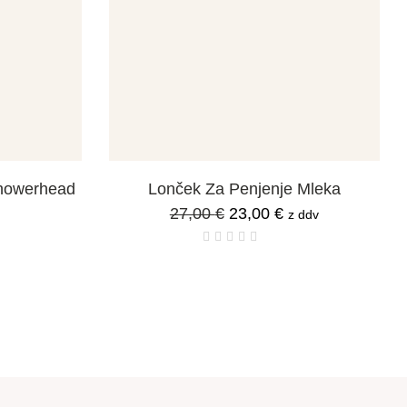
howerhead
Lonček Za Penjenje Mleka
27,00
€
23,00
€
z ddv