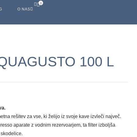
0
G
O NAS
AQUAGUSTO 100 L
va.
a rešitev za vse, ki želijo iz svoje kave izvleči največ.
esso aparate z vodnim rezervoarjem, ta filter izboljša
 skodelice.