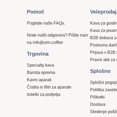
Pomoč
Veleprodaj
Poglejte naše FAQs.
Kava za gosti
Kava za pisar
Niste našli odgovora? Pišite nam
B2B dobava za
na info@orin.coffee
Poslovna dari
Prijava v B2B 
6
Trgovina
Pravni akti za
Specialty kava
Splošno
Barista oprema
Kavni aparati
Splošni pogoji
Čistila in filtri za aparate
Politika zaseb
Izdelki za podjetja
Piškotki
Dostava
Sledenje pošil