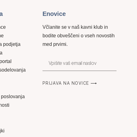
a
Enovice
nce
Včlanite se v naš kavni klub in
ne
bodite obveščeni o vseh novostih
 podjetja
med prvimi.
la
portal
 sodelovanja
PRIJAVA NA NOVICE ⟶
 poslovanja
nosti
jki