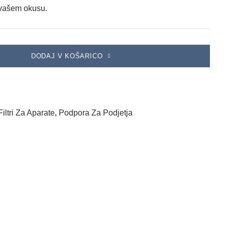
 vašem okusu.
DODAJ V KOŠARICO
 Filtri Za Aparate
,
Podpora Za Podjetja