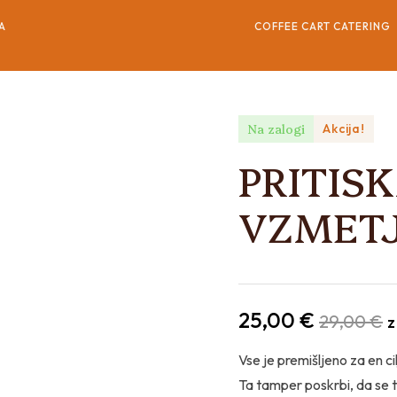
A
COFFEE CART CATERING
Na zalogi
Akcija!
PRITIS
VZMET
25,00
€
29,00
€
z
Vse je premišljeno za en ci
Ta tamper poskrbi, da se t