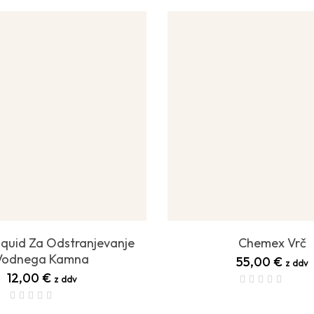
Liquid Za Odstranjevanje
Chemex Vrč
Vodnega Kamna
55,00
€
z ddv
12,00
€
z ddv