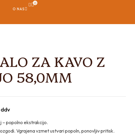
0
O NAS
KALO ZA KAVO Z
JO 58,0MM
 ddv
lj – popolno ekstrakcijo.
ozgodi. Vgrajena vzmet ustvari popoln, ponovljiv pritisk.