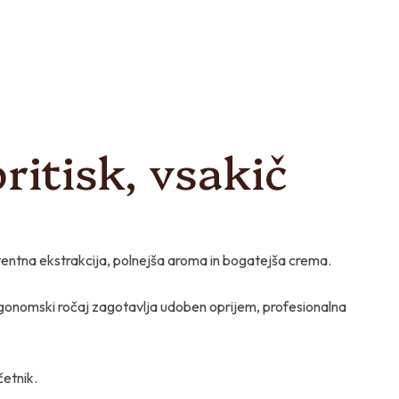
ritisk, vsakič
stentna ekstrakcija, polnejša aroma in bogatejša crema.
gonomski ročaj zagotavlja udoben oprijem, profesionalna
četnik.