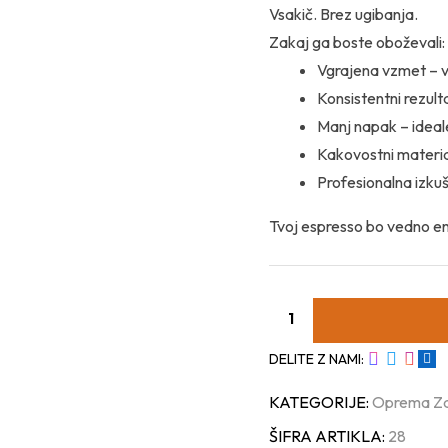
Vsakič. Brez ugibanja.
Zakaj ga boste oboževali:
Vgrajena vzmet – v
Konsistentni rezult
Manj napak – idea
Kakovostni material
Profesionalna izkuš
Tvoj espresso bo vedno en
DELITE Z NAMI:
KATEGORIJE:
Oprema Z
ŠIFRA ARTIKLA:
28