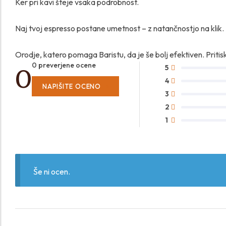
Ker pri kavi šteje vsaka podrobnost.
Naj tvoj espresso postane umetnost – z natančnostjo na klik.
Orodje, katero pomaga Baristu, da je še bolj efektiven. Prit
0
0 preverjene ocene
5
4
NAPIŠITE OCENO
3
2
1
Še ni ocen.