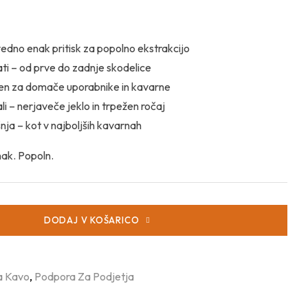
edno enak pritisk za popolno ekstrakcijo
ati – od prve do zadnje skodelice
len za domače uporabnike in kavarne
i – nerjaveče jeklo in trpežen ročaj
nja – kot v najboljših kavarnah
ak. Popoln.
DODAJ V KOŠARICO
a Kavo
,
Podpora Za Podjetja