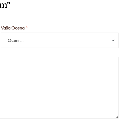
mm”
Vaša Ocena
*