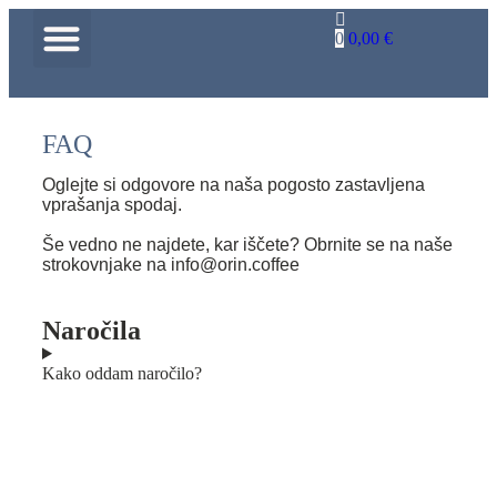
0
0,00
€
SPLETNA TRGOVINA
VELEPRODAJA KAVE
PORTAL B2B PRIJAVA
FAQ
Oglejte si odgovore na naša pogosto zastavljena
vprašanja spodaj.
Še vedno ne najdete, kar iščete? Obrnite se na naše
strokovnjake na info@orin.coffee
Naročila
Kako oddam naročilo?