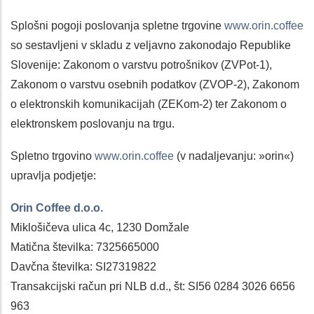
Splošni pogoji poslovanja spletne trgovine
www.orin.coffee
so sestavljeni v skladu z veljavno zakonodajo Republike
Slovenije: Zakonom o varstvu potrošnikov (ZVPot-1),
Zakonom o varstvu osebnih podatkov (ZVOP-2), Zakonom
o elektronskih komunikacijah (ZEKom-2) ter Zakonom o
elektronskem poslovanju na trgu.
Spletno trgovino
www.orin.coffee
(v nadaljevanju: »orin«)
upravlja podjetje:
Orin Coffee d.o.o.
Miklošičeva ulica 4c, 1230 Domžale
Matična številka: 7325665000
Davčna številka: SI27319822
Transakcijski račun pri NLB d.d., št: SI56 0284 3026 6656
963