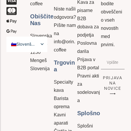
Kava za
coffee
bodite
Niste našli
pisarne
obveščeni
Obiščite
odgovora?
B2B
o vseh
Nas
Pišite nam
dobava za
novostih
na
podjetja
Slovenska
med
info@orin.
Poslovna
Slovenščina
cesta 36
prvimi.
coffee
darila
1230
English
Prijava v
Mengeš
Trgovin
B2B portal
Slovenija
A
Pravni akti
PRIJAVA
Specialty
NA
za
NOVICE
kava
sodelovanj
⟶
Barista
a
oprema
Splošno
Kavni
aparati
Splošni