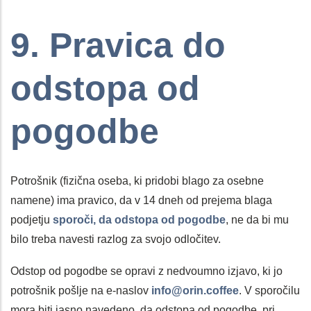
9. Pravica do
odstopa od
pogodbe
Potrošnik (fizična oseba, ki pridobi blago za osebne
namene) ima pravico, da v 14 dneh od prejema blaga
podjetju
sporoči, da odstopa od pogodbe
, ne da bi mu
bilo treba navesti razlog za svojo odločitev.
Odstop od pogodbe se opravi z nedvoumno izjavo, ki jo
potrošnik pošlje na e-naslov
info@orin.coffee
. V sporočilu
mora biti jasno navedeno, da odstopa od pogodbe, pri