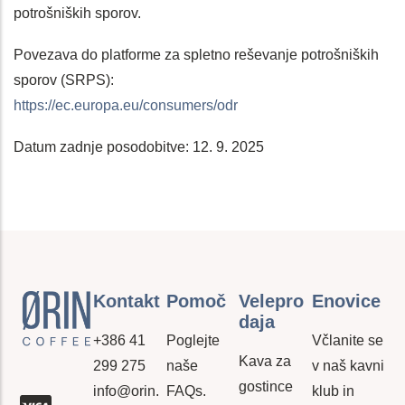
potrošniških sporov.
Povezava do platforme za spletno reševanje potrošniških
sporov (SRPS):
https://ec.europa.eu/consumers/odr
Datum zadnje posodobitve: 12. 9. 2025
Kontakt
Pomoč
Velepro
Enovice
Daja
+386 41
Poglejte
Včlanite se
Kava za
299 275
naše
v naš kavni
gostince
info@orin.
FAQs.
klub in