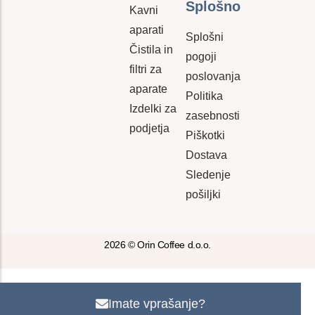
Splošno
Kavni
aparati
Splošni
Čistila in
pogoji
filtri za
poslovanja
aparate
Politika
Izdelki za
zasebnosti
podjetja
Piškotki
Dostava
Sledenje
pošiljki
2026 © Orin Coffee d.o.o.
Imate vprašanje?