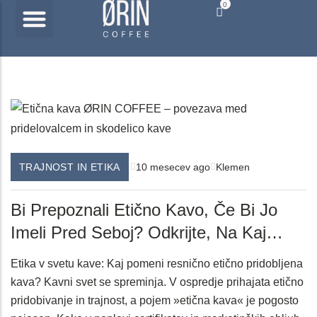
0
SPLETNA TRGOVINA
VELEPRODAJA KAVE
PORTAL B2B PRIJAVA
10 mesecev ago
Klemen
TRAJNOST IN ETIKA
Bi Prepoznali Etično Kavo, Če Bi Jo
Imeli Pred Seboj? Odkrijte, Na Kaj
Morate Biti Pozorni!
Etika v svetu kave: Kaj pomeni resnično etično pridobljena
kava? Kavni svet se spreminja. V ospredje prihajata etično
pridobivanje in trajnost, a pojem »etična kava« je pogosto