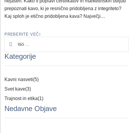
nejasen. Kako v poplavi certifikatov in marketinških obljub
prepoznati kavo, ki je resnično pridobljena z integriteto?
Kaj sploh je etično pridobljena kava? Največji…
PREBERITE VEČ
Kategorije
Kavni nasveti
(5)
Svet kave
(3)
Trajnost in etika
(1)
Nedavne Objave