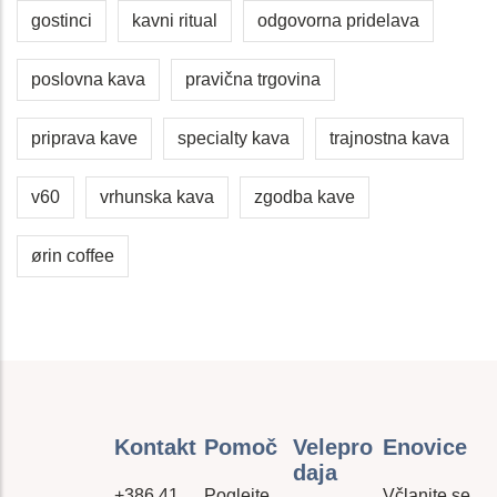
gostinci
kavni ritual
odgovorna pridelava
poslovna kava
pravična trgovina
priprava kave
specialty kava
trajnostna kava
v60
vrhunska kava
zgodba kave
ørin coffee
Kontakt
Pomoč
Velepro
Enovice
Daja
+386 41
Poglejte
Včlanite se