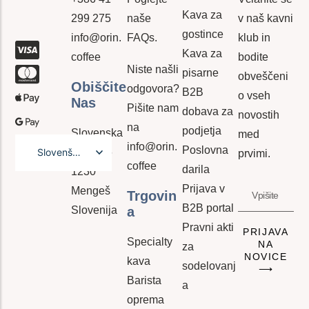
Kava za
299 275
naše
v naš kavni
gostince
info@orin.
FAQs.
klub in
Kava za
coffee
bodite
Niste našli
pisarne
obveščeni
Obiščite
odgovora?
B2B
o vseh
Nas
Pišite nam
dobava za
novostih
na
podjetja
Slovenska
med
info@orin.
Poslovna
Slovenščina
cesta 36
prvimi.
coffee
darila
1230
English
Prijava v
Mengeš
Trgovin
B2B portal
Slovenija
A
Pravni akti
PRIJAVA
Specialty
NA
za
NOVICE
kava
sodelovanj
⟶
Barista
a
oprema